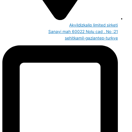
Akyildizkalip limited şirketi
Sanayi mah 60022 Nolu cad . No :21
sehitkamil-gaziantep-turkye