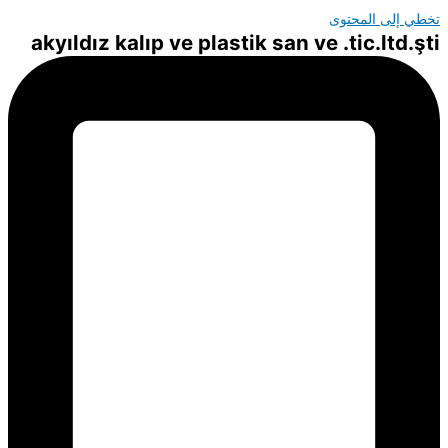
تخطي إلى المحتوى
akyıldız kalıp ve plastik san ve .tic.ltd.şti