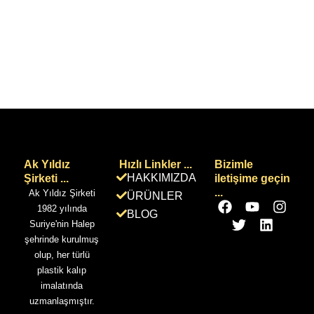
Ak Yıldız
Hızlı Linkler ...
Bizimle
HAKKIMIZDA
Şirketi ...
iletişime geçin
...
Ak Yıldız Şirketi
ÜRÜNLER
F
T
Y
L
I
1982 yılında
BLOG
a
w
o
i
n
Suriye'nin Halep
c
i
u
n
s
şehrinde kurulmuş
e
t
t
k
t
olup, her türlü
b
t
u
e
a
plastik kalıp
o
e
b
d
g
imalatında
o
r
e
i
r
uzmanlaşmıştır.
k
n
a