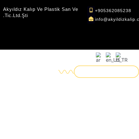
İçeriğe
Akyıldız Kalıp Ve Plastik San Ve
atla
+905362085238
.tic.ltd.şti
info@akyildizkalip
İNSAN KAYNAKLARI