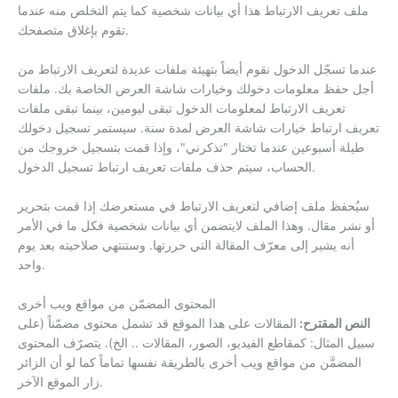
ملف تعريف الارتباط هذا أي بيانات شخصية كما يتم التخلص منه عندما
تقوم بإغلاق متصفحك.
عندما تسجّل الدخول نقوم أيضاً بتهيئة ملفات عديدة لتعريف الارتباط من
أجل حفظ معلومات دخولك وخيارات شاشة العرض الخاصة بك. ملفات
تعريف الارتباط لمعلومات الدخول تبقى ليومين، بينما تبقى ملفات
تعريف ارتباط خيارات شاشة العرض لمدة سنة. سيستمر تسجيل دخولك
طيلة أسبوعين عندما تختار "تذكرني"، وإذا قمت بتسجيل خروجك من
الحساب، سيتم حذف ملفات تعريف ارتباط تسجيل الدخول.
سيُحفظ ملف إضافي لتعريف الارتباط في مستعرضك إذا قمت بتحرير
أو نشر مقال. وهذا الملف لايتضمن أي بيانات شخصية فكل ما في الأمر
أنه يشير إلى معرّف المقالة التي حررتها. وستنتهي صلاحيته بعد يوم
واحد.
المحتوى المضمّن من مواقع ويب أخرى
النص المقترح:
المقالات على هذا الموقع قد تشمل محتوى مضمّناً (على
سبيل المثال: كمقاطع الفيديو، الصور، المقالات .. الخ). يتصرّف المحتوى
المضمَّن من مواقع ويب أخرى بالطريقة نفسها تماماً كما لو أن الزائر
زار الموقع الآخر.