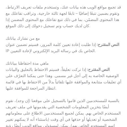
قد تجمع مواقع الويب هذه بيانات عنك، وتستخدم ملفات تعريف الارتباط،
وتقوم بضمين تتبعًا إضافيًا – تابعًا لجهة ثالثة خارجية، وتراقب تفاعلك مع
هذا المحتوى المضمّن، بما في ذلك تتبع تفاعلك مع المحتوى المضمن إذا
كان لديك حساب وتم تسجيل دخولك إلى ذلك الموقع.
مع من نشارك بياناتك
النص المقترح:
إذا طلبت إعادة تعيين كلمة المرور، فسيتم تضمين عنوان
IP الخاص بك في رسالة البريد الإلكتروني لإعادة التعيين.
ماهي مدة احتفاظنا ببياناتك
النص المقترح:
إذا تركت تعليقاً، فسيتم الاحتفاظ بالتعليق والبيانات
الوصفية الخاصة به إلى أجل غير مسمى. وهذا حتى يمكننا التعرّف على
أي تعليقات متتابعة والموافقة عليها تلقائياً بدلاً من الاحتفاظ بها في قائمة
انتظار المراجعة للموافقة عليها.
بالنسبة للمستخدمين الذين قاموا بالتسجيل على موقعنا (إن وجد)، نقوم
أيضًا بتخزين المعلومات الشخصية التي يقدمونها في ملف تعريف
المستخدم الخاص بهم. يمكن لجميع المستخدمين الاطلاع على معلوماتهم
الشخصية أو تعديلها أو حذفها في أي وقت (باستثناء أنه لا يمكنهم تغيير
اسم المستخدم الخاص بهم). يمكن لمسؤولي مواقع الويب أيضًا رؤية