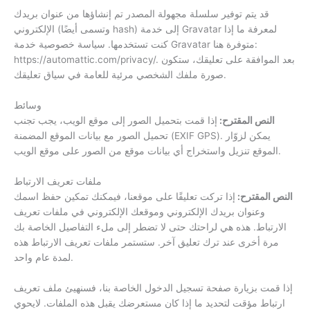
قد يتم توفير سلسلة مجهولة المصدر تم إنشاؤها من عنوان بريدك
الإلكتروني (وتسمى أيضًا hash) إلى خدمة Gravatar لمعرفة ما إذا
كنت تستخدمها. سياسة خصوصية خدمة Gravatar متوفرة هنا:
https://automattic.com/privacy/. بعد الموافقة على تعليقك، ستكون
صورة ملفك الشخصي مرئية للعامة في سياق تعليقك.
وسائط
النص المقترح:
إذا قمت بتحميل الصور إلى موقع الويب، يجب تجنب
تحميل الصور مع بيانات الموقع المضمنة (EXIF GPS). يمكن لزوّار
الموقع تنزيل واستخراج أي بيانات موقع من الصور على موقع الويب.
ملفات تعريف الارتباط
النص المقترح:
إذا تركت تعليقًا على موقعنا، فيمكنك تمكين حفظ اسمك
وعنوان بريدك الإلكتروني وموقعك الإلكتروني في ملفات تعريف
الارتباط. هذه هي لراحتك حتى لا تضطر إلى ملء التفاصيل الخاصة بك
مرة أخرى عند ترك تعليق آخر. ستستمر ملفات تعريف الارتباط هذه
لمدة عام واحد.
إذا قمت بزيارة صفحة تسجيل الدخول الخاصة بنا، فسنهيئ ملف تعريف
ارتباط مؤقت لتحديد ما إذا كان مستعرضك يقبل هذه الملفات. لايحوي